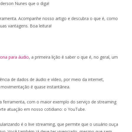
nderson Nunes que o diga!
rramenta. Acompanhe nosso artigo e descubra o que é, como
uas vantagens. Boa leitura!
iona para áudio
, a primeira lição é saber o que é, no geral, um
ência de dados de áudio e vídeo, por meio da internet,
a movimentação é quase instantânea.
a ferramenta, com o maior exemplo do serviço de streaming
rte atuação em nosso cotidiano: o YouTube.
larizando é o live streaming, que permite que o usuário ouça
ivo. Você também já deve ter vivenciado, mesmo que sem