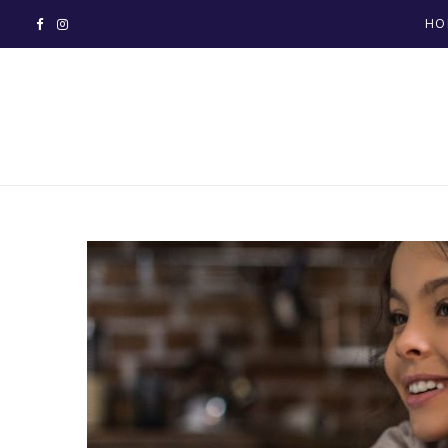
HO
F
I
a
n
c
s
e
t
b
a
o
g
o
r
k
a
m