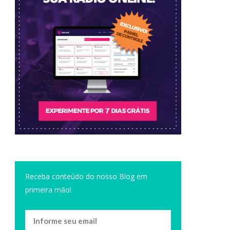
Receba conteúdo do nosso Blog em
primeira mão!