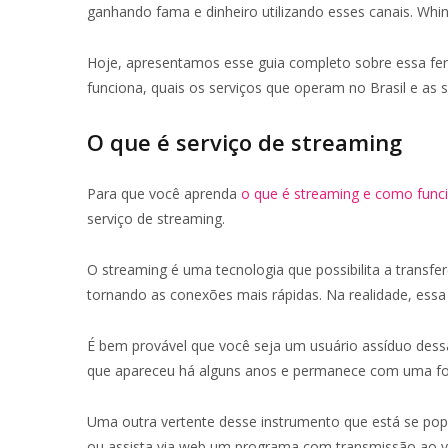
ganhando fama e dinheiro utilizando esses canais. Whi
Hoje, apresentamos esse guia completo sobre essa fe
funciona, quais os serviços que operam no Brasil e as s
O que é serviço de streaming
Para que você aprenda
o que é streaming e como func
serviço de streaming.
O streaming é uma tecnologia que possibilita a transfer
tornando as conexões mais rápidas. Na realidade, ess
É bem provável que você seja um usuário assíduo dess
que apareceu há alguns anos e permanece com uma fo
Uma outra vertente desse instrumento que está se popu
ou assista via web um programa com transmissão ao v