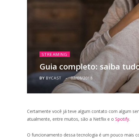
STREAMING
Guia completo: saiba tudo
BY
BYCAST
02/08/2018
Certamente você já teve algum contato com algum serv
atualmente, entre muitos, são a Netflix e o
Spotify
.
O funcionamento dessa tecnologia é um pouco mais c