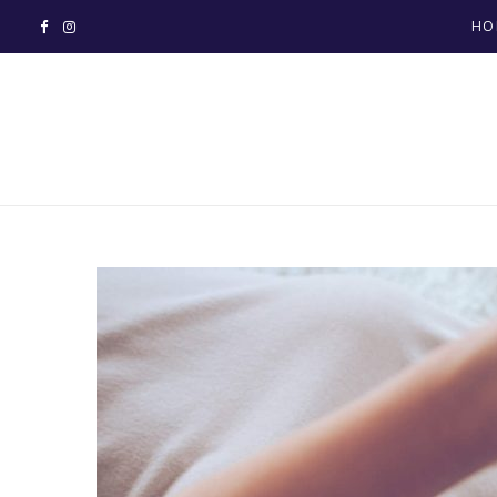
HO
F
I
a
n
c
s
e
t
b
a
o
g
o
r
k
a
m