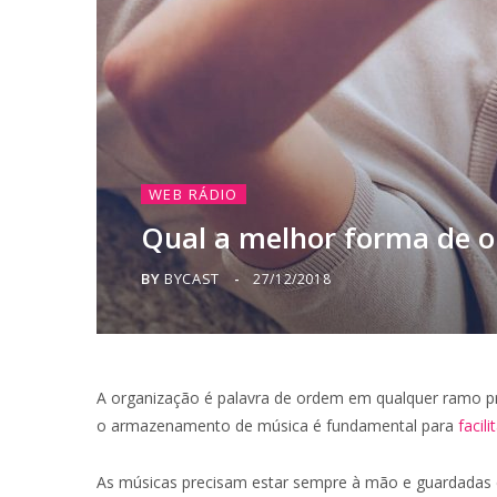
WEB RÁDIO
Qual a melhor forma de 
BY
BYCAST
27/12/2018
A organização é palavra de ordem em qualquer ramo prof
o armazenamento de música é fundamental para
facil
As músicas precisam estar sempre à mão e guardadas 