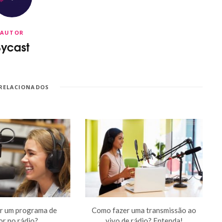
AUTOR
Bycast
RELACIONADOS
r um programa de
Como fazer uma transmissão ao
r no rádio?
vivo de rádio? Entenda!