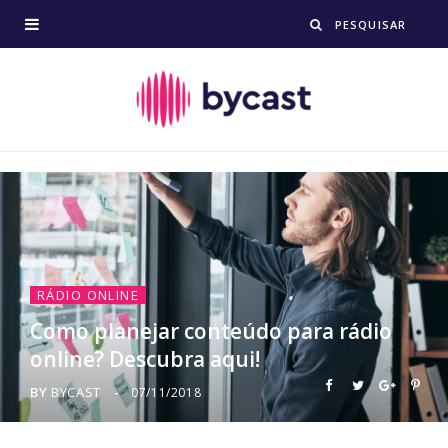
RÁDIO ONLINE
Como planejar conteúdo para rádio
online? Descubra aqui!
BY
BYCAST
07/11/2018