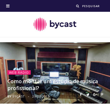
WEB RÁDIO
Como montar um estúdio de música
profissional?
BY
BYCAST
29/03/2019