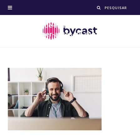
streaming-de-radio-o-que-voce-
precisa-saber-antes-de-contratar.jpeg
BY
17/07/2018